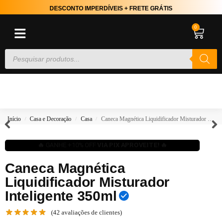
DESCONTO IMPERDÍVEIS + FRETE GRÁTIS
0
Início
Casa e Decoração
Casa
Caneca Magnética Liquidificador Misturador Inteligente 350ml
/
/
/
🔥
GANHE +10% OFF
VIA PIX APROVEITE! 🔥
Caneca Magnética
Liquidificador Misturador
Inteligente 350ml
(
42
avaliações de clientes)