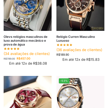
Olevs relógios masculinos de
Relógio Curren Masculino
luxo automático mecânico e
Luxuoso
prova de água
(
36
avaliações de clientes)
(
34
avaliações de clientes)
R$
189.90
R$
457.00
R$
789.00
Em até 12x de
R$
15.83
Em até 12x de
R$
38.08
-53%