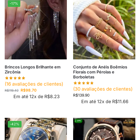
-17%
Brincos Longos Brilhante em
Conjunto de Anéis Boêmios
Zircônia
Florais com Pérolas e
Borboletas
(
16
avaliações de clientes)
(
30
avaliações de clientes)
R$
98.70
R$
119.40
R$
139.90
Em até 12x de
R$
8.23
Em até 12x de
R$
11.66
-42%