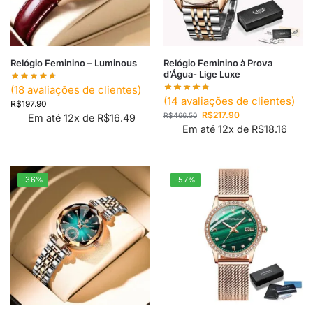
Relógio Feminino – Luminous
Relógio Feminino à Prova
d’Água- Lige Luxe
(
18
avaliações de clientes)
(
14
avaliações de clientes)
R$
197.90
R$
217.90
R$
466.50
Em até 12x de
R$
16.49
Em até 12x de
R$
18.16
-36%
-57%