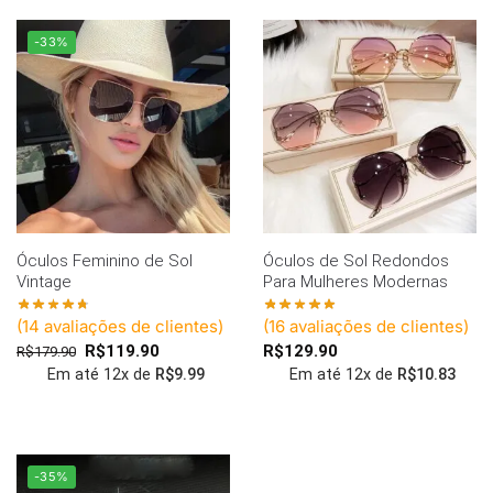
-33%
Óculos Feminino de Sol
Óculos de Sol Redondos
Vintage
Para Mulheres Modernas
(
14
avaliações de clientes)
(
16
avaliações de clientes)
R$
119.90
R$
129.90
R$
179.90
Em até 12x de
R$
9.99
Em até 12x de
R$
10.83
-35%