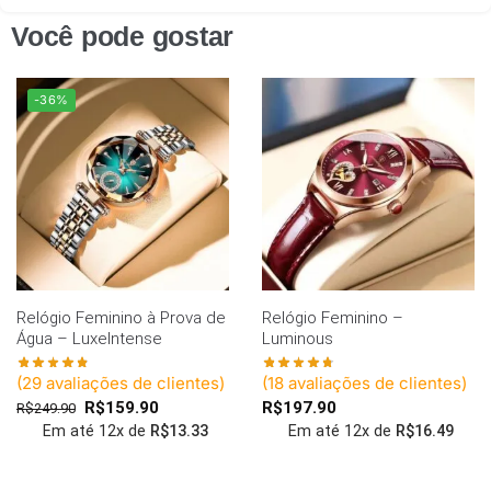
Você pode gostar
-36%
Relógio Feminino à Prova de
Relógio Feminino –
Água – LuxeIntense
Luminous
(
29
avaliações de clientes)
(
18
avaliações de clientes)
R$
159.90
R$
197.90
R$
249.90
Em até 12x de
R$
13.33
Em até 12x de
R$
16.49