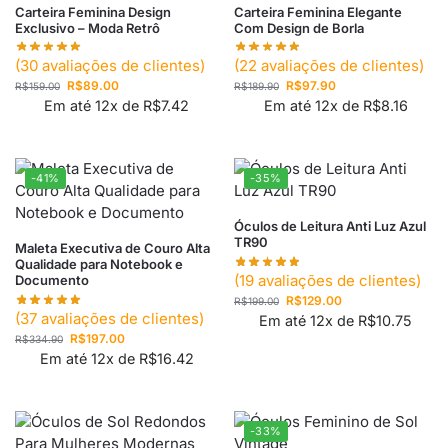
Carteira Feminina Design
Carteira Feminina Elegante
Exclusivo – Moda Retrô
Com Design de Borla
(
30
avaliações de clientes)
(
22
avaliações de clientes)
R$
89.00
R$
97.90
R$
159.00
R$
189.90
Em até 12x de
R$
7.42
Em até 12x de
R$
8.16
-41%
-35%
Óculos de Leitura Anti Luz Azul
TR90
Maleta Executiva de Couro Alta
Qualidade para Notebook e
(
19
avaliações de clientes)
Documento
R$
129.00
R$
199.00
(
37
avaliações de clientes)
Em até 12x de
R$
10.75
R$
197.00
R$
334.90
Em até 12x de
R$
16.42
-33%