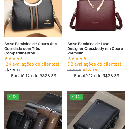
Bolsa Feminina de Couro Alta
Bolsa Feminina de Luxo
Qualidade com Três
Designer Crossbody em Couro
Compartimentos
Premium
(
24
avaliações de clientes)
(
18
avaliações de clientes)
R$
279.90
R$
279.90
R$
362.89
Em até 12x de
R$
23.33
Em até 12x de
R$
23.33
-41%
-48%