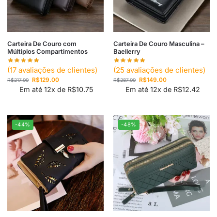
Carteira De Couro com
Carteira De Couro Masculina –
Múltiplos Compartimentos
Baellerry
(
17
avaliações de clientes)
(
25
avaliações de clientes)
R$
129.00
R$
149.00
R$
217.00
R$
287.00
Em até 12x de
R$
10.75
Em até 12x de
R$
12.42
-44%
-48%