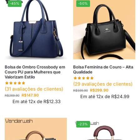
-45%
-50%
Bolsa de Ombro Crossbody em
Bolsa Feminina de Couro – Alta
Couro PU para Mulheres que
Qualidade
Valorizam Estilo
(
29
avaliações de clientes)
(
31
avaliações de clientes)
R$
299.90
R$
599.90
R$
147.90
R$
269.90
Em até 12x de
R$
24.99
Em até 12x de
R$
12.33
-23%