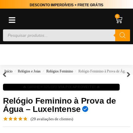
DESCONTO IMPERDÍVEIS + FRETE GRÁTIS
0
Início
Relógios e Joias
Relógios Feminino
Relógio Feminino à Prova de Água – LuxeIntense
/
/
/
🔥
GANHE +10% OFF
VIA PIX APROVEITE! 🔥
Relógio Feminino à Prova de
Água – LuxeIntense
(
29
avaliações de clientes)