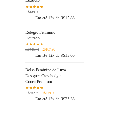
Luxuoso
R$
189.90
Em até 12x de
R$
15.83
Relógio Feminino
Dourado
R$
441.41
R$
187.90
Em até 12x de
R$
15.66
Bolsa Feminina de Luxo
Designer Crossbody em
Couro Premium
R$
362.89
R$
279.90
Em até 12x de
R$
23.33