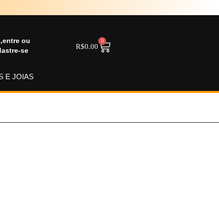
,entre ou
0
R$
0.00
astre-se
 E JOIAS