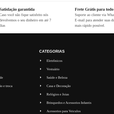
Satisfação garantida
Frete Grátis para todo
Caso você não fique satisfeito nós
Suporte ao cliente via Wh
devolvemos o seu dinheiro em até 7
E-mail para atender suas d
dias
mais rápido possível.
CATEGORIAS
Eletrônicos
Vestuário
ade
Saúde e Beleza
ão e troca
Casa e Decoração
Relógios e Joias
Brinquedos e Acessorios Infantis
Acessorios para Veiculos