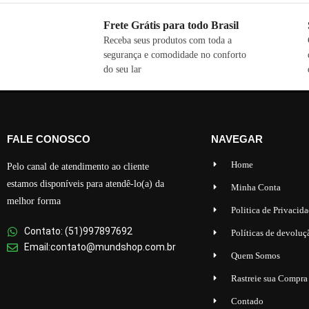
Frete Grátis para todo Brasil
Receba seus produtos com toda a
segurança e comodidade no conforto
do seu lar
FALE CONOSCO
NAVEGAR
Home
Pelo canal de atendimento ao cliente
estamos disponíveis para atendê-lo(a) da
Minha Conta
melhor forma
Politica de Privacid
Contato: (51)997897692
Políticas de devoluç
Email:contato@mundshop.com.br
Quem Somos
Rastreie sua Compra
Contado