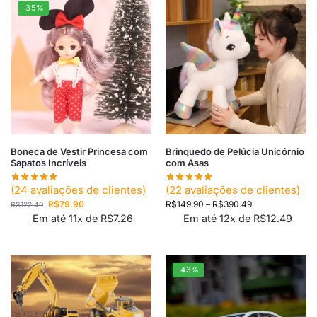
-35%
Boneca de Vestir Princesa com
Brinquedo de Pelúcia Unicórnio
Sapatos Incríveis
com Asas
(
24
avaliações de clientes)
(
22
avaliações de clientes)
R$
79.90
R$
149.90
–
R$
390.49
R$
122.40
Em até 11x de
R$
7.26
Em até 12x de
R$
12.49
-43%