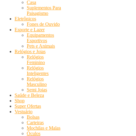
Casa
Suplementos Para
Paisagismo
Eletrônicos
Fones de Ouvido
Esporte e Lazer
Equipamentos
Esportivos
Pets e Animais
Relógios e Joias
Relógios
Feminino
Relógios
Inteligentes
Relógios
Masculino
Semi Joias
Saúde e Beleza
Shop
Super Ofertas
Vestuário
Bolsas
Carteiras
Mochilas e Malas
Óculos