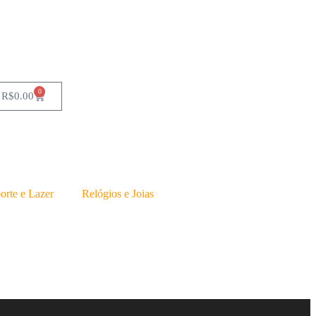
0
R$
0.00
orte e Lazer
Relógios e Joias