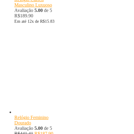
Masculino Luxuoso
Avaliação
5.00
de 5
R$
189.90
Em até 12x de
R$
15.83
Relógio Feminino
Dourado
Avaliação
5.00
de 5
R$
441.41
R$
187.90