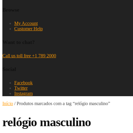
Browse
My Account
Customer Help
Want to chat?
Call us toll free +1 789 2000
Social
Facebook
Twitter
Instagram
Início
/
Produtos marcados com a tag “relógio masculino”
relógio masculino