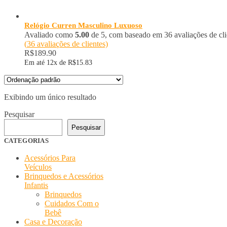
Relógio Curren Masculino Luxuoso
Avaliado como
5.00
de 5, com baseado em
36
avaliações de cli
(
36
avaliações de clientes)
R$
189.90
Em até 12x de
R$
15.83
Exibindo um único resultado
Pesquisar
Pesquisar
CATEGORIAS
Acessórios Para
Veículos
Brinquedos e Acessórios
Infantis
Brinquedos
Cuidados Com o
Bebê
Casa e Decoração